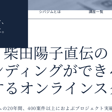
ミーとは
シバジムとは
講座一覧
、
。
柴田陽子直伝の
ンディングが
でき
する
オンラインス
ムの20年間、400案件以上におよぶプロジェクト実