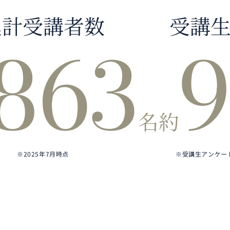
累計受講者数
受講
,863
9
名
約
※2025年7月時点
※受講生アンケート