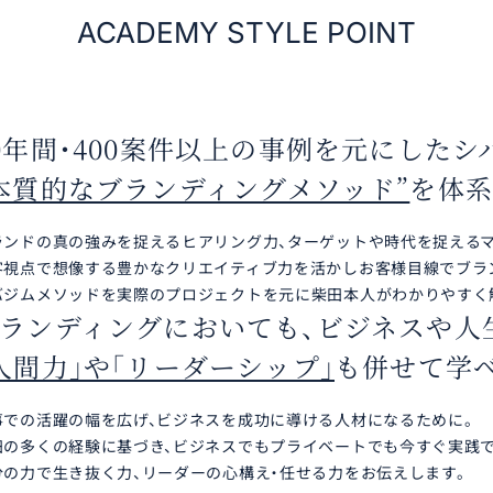
ACADEMY STYLE POINT
0年間・400案件以上の
事例を元にしたシ
本質的なブランディングメソッド”
を体系
ランドの真の強みを捉えるヒアリング力、ターゲットや時代を捉えるマ
客視点で想像する豊かなクリエイティブ力を活かしお客様目線でブラ
バジムメソッドを実際のプロジェクトを元に柴田本人がわかりやすく
ランディングにおいても、
ビジネスや人
人間力」や「リーダーシップ」
も
併せて学べ
事での活躍の幅を広げ、ビジネスを成功に導ける人材になるために。
田の多くの経験に基づき、ビジネスでもプライベートでも今すぐ実践
分の力で生き抜く力、リーダーの心構え・任せる力をお伝えします。