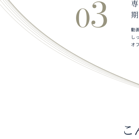
3
専
0
期
動
し
オ
こ