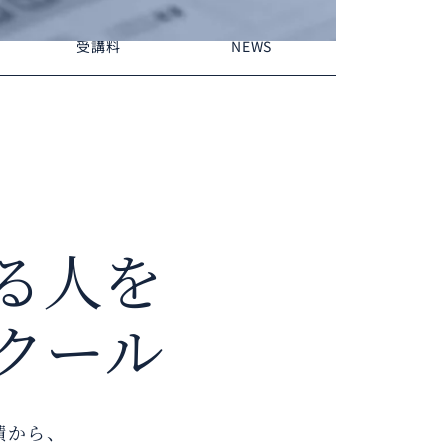
受講料
NEWS
る人を
クール
績から、