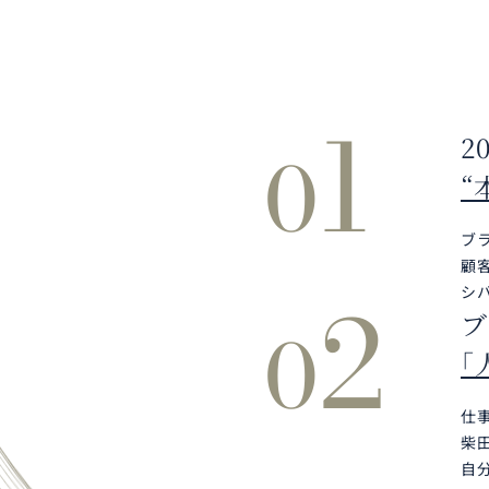
1
2
0
“
ブ
顧
2
シ
ブ
0
「
仕
柴
自